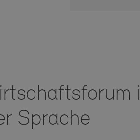
Einige
funkti
unbedi
nützli
können
die Co
anpass
Impre
U
rtschaftsforum 
D
b
A
D
er Sprache
O